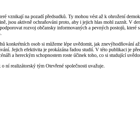
 které vznikají na pozadí předsudků. Ty mohou vést až k ohrožení demok
nšině, jsou aktivně ochraňováni proto, aby i jejich hlas mohl zaznít. V 
 podporovat rozvoj občansky informovaných a pevných postojů, které s
o.
íběhů konkrétních osob si můžeme lépe uvědomit, jak znevýhodňování a
í. Jejich efektivita je prokázána řadou studií. V této publikaci je před
énáři a hereckým schopnostem roste účinek toho, co si studující uvědom
k o ní realizátorský tým Otevřené společnosti uvažuje.