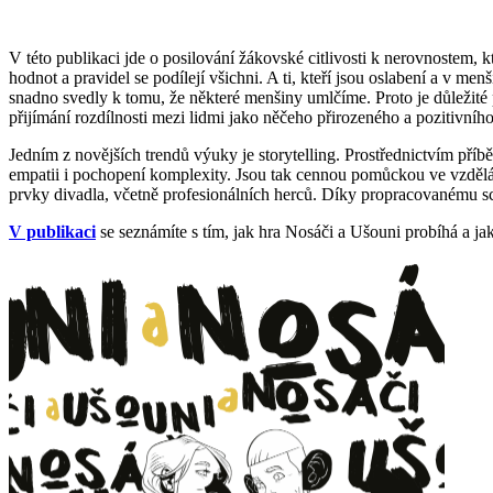
V této publikaci jde o posilování žákovské citlivosti k nerovnostem,
hodnot a pravidel se podílejí všichni. A ti, kteří jsou oslabení a v me
snadno svedly k tomu, že některé menšiny umlčíme. Proto je důležité
přijímání rozdílnosti mezi lidmi jako něčeho přirozeného a pozitivníh
Jedním z novějších trendů výuky je storytelling. Prostřednictvím př
empatii i pochopení komplexity. Jsou tak cennou pomůckou ve vzděláván
prvky divadla, včetně profesionálních herců. Díky propracovanému sc
V publikaci
se seznámíte s tím, jak hra Nosáči a Ušouni probíhá a ja