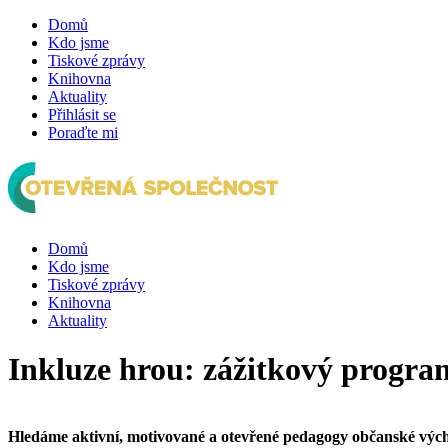
Domů
Kdo jsme
Tiskové zprávy
Knihovna
Aktuality
Přihlásit se
Poraďte mi
Domů
Kdo jsme
Tiskové zprávy
Knihovna
Aktuality
Inkluze hrou: zážitkový program 
Hledáme aktivní, motivované a otevřené pedagogy občanské výcho