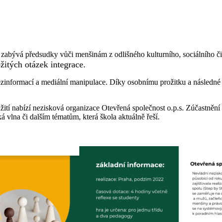
 zabývá předsudky vůči menšinám z odlišného kulturního, sociálního č
žitých otázek integrace.
informací a mediální manipulace. Díky osobnímu prožitku a následné ref
užití nabízí nezisková organizace Otevřená společnost o.p.s. Zúčastn
á vlna či dalším tématům, která škola aktuálně řeší.