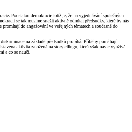
racie. Podstatou demokracie totiž je, že na vyjednávání společných
demokracii se tak musíme snažit aktivně odmítat předsudky, které by nás
e promítají do angažování ve veřejných tématech a současně do
ž diskriminace na základě předsudků probíhá. Příběhy pomáhají
stavena aktivita založená na storytellingu, která však navíc využívá
í a co se naučí.