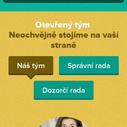
Otevřený tým
Neochvějně stojíme na vaší
straně
Náš tým
Správní rada
Dozorčí rada