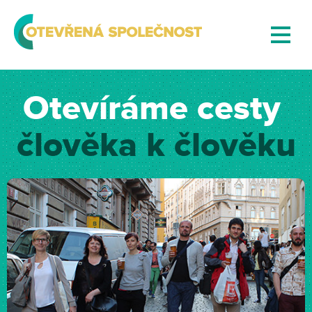
Otevíráme cesty
člověka k člověku