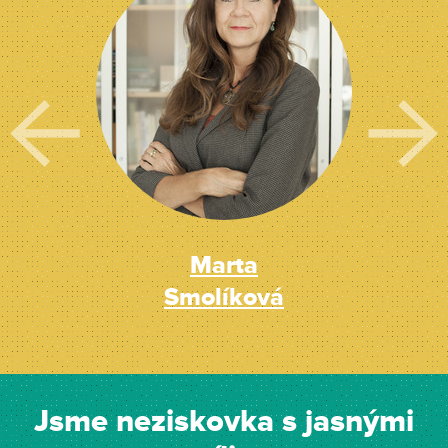
Marta
Smolíková
Jsme neziskovka s jasnými