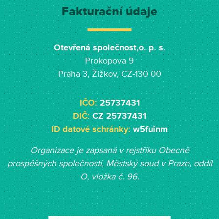
Fakturační údaje
Otevřená společnost,o. p. s.
Prokopova 9
Praha 3, Žižkov, CZ-130 00
IČO:
25737431
DIČ:
CZ 25737431
ID datové schránky:
w5fuinm
Organizace je zapsaná v rejstříku Obecně
prospěšných společností, Měst
ský soud v Praze, oddíl
O, vložka č. 96.