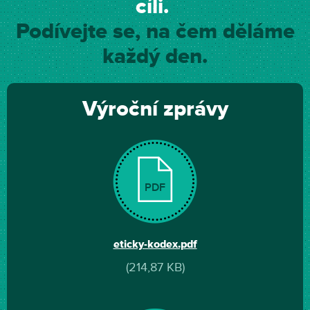
cíli.
Podívejte se, na čem děláme
každý den.
Výroční zprávy
PDF
eticky-kodex.pdf
(214,87 KB)