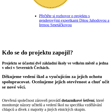
Přečtěte si rozhovor o projektu s
genderovými expertkami Ditou Jahodovou a
Irenou Smetáčkovou
Kdo se do projektu zapojil?
Projektu se účastní dvě základní školy ve velkém městě a jedna
v obci v Severních Čechách.
Děkujeme vedení škol a vyučujícím za jejich ochotu
spolupracovat. Oceňujeme jejich otevřenost a chuť učit
se nové věci.
Otevřená společnost zároveň provádí
dotazníkové šetření
, které
monitoruje názory učitelů a vedení škol na specifika vzdělávání
chlapců a dívek z majority a jiných etnických skupin.