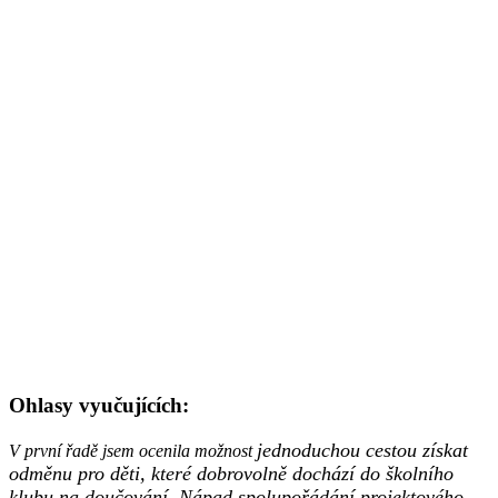
Ohlasy vyučujících:
jednoduchou cestou získat
V první řadě jsem ocenila možnost
odměnu pro děti, které dobrovolně dochází do školního
klubu na
doučování. Nápad spolupořádání projektového