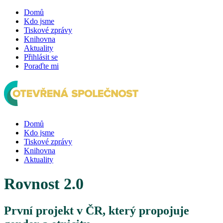
Domů
Kdo jsme
Tiskové zprávy
Knihovna
Aktuality
Přihlásit se
Poraďte mi
Domů
Kdo jsme
Tiskové zprávy
Knihovna
Aktuality
Rovnost 2.0
První projekt v ČR, který propojuje