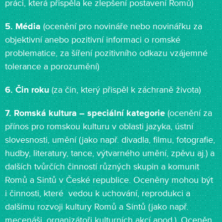
práci, která přispěla ke zlepšení postavení Romů)
5. Média
(ocenění pro novináře nebo novinářku za
objektivní anebo pozitivní informaci o romské
problematice, za šíření pozitivního odkazu vzájemné
tolerance a porozumění)
6.
Čin roku
(za čin, který přispěl k záchraně života)
7. Romská kultura – speciální kategorie
(ocenění za
přínos pro romskou kulturu v oblasti jazyka, ústní
slovesnosti, umění (jako např. divadla, filmu, fotografie,
hudby, literatury, tance, výtvarného umění, zpěvu aj.) a
dalších tvůrčích činností různých skupin a komunit
Romů a Sintů v České republice. Oceněny mohou být
i činnosti, které vedou k uchování, reprodukci a
dalšímu rozvoji kultury Romů a Sintů (jako např.
mecenáši, organizátoři kulturních akcí apod.). Oceněn