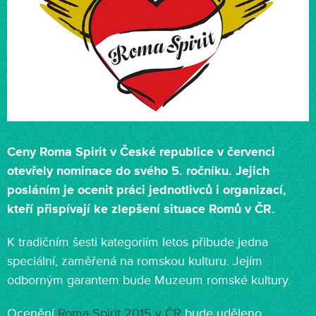
Ceny Roma Spirit v České republice v červenci
otevřely nominace do svého 5. ročníku. Jejich
posláním je ocenit práci jednotlivců i organizací,
kteří přispívají ke zlepšení situace Romů v ČR.
K tradičním šesti kategoriím letos přibude jedna
speciální, zaměřená na romskou kulturu. Jejím
odborným garantem bude Muzeum romské kultury.
Ocenění
Roma Spirit 2015 v ČR
bude uděleno