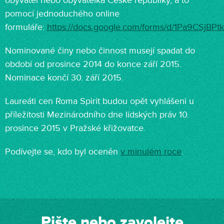
obyvatel nebo obyvatelka České republiky, a to
pomocí jednoduchého online
formuláře:
https://docs.google.com/forms/d/1Pa9CS
Nominované činy nebo činnost musejí spadat do
období od prosince 2014 do konce září 2015.
Nominace končí 30. září 2015.
Laureáti cen Roma Spirit budou opět vyhlášeni u
příležitosti Mezinárodního dne lidských práv 10.
prosince 2015 v Pražské křižovatce.
Podívejte se, kdo byl oceněn
v minulém roce
.
Pište nebo zavolejte