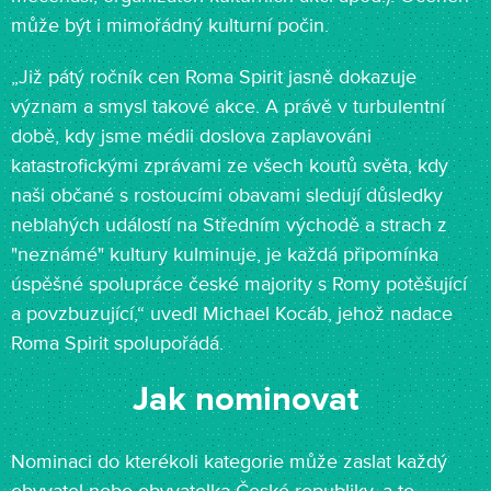
může být i mimořádný kulturní počin.
„Již pátý ročník cen Roma Spirit jasně dokazuje
význam a smysl takové akce. A právě v turbulentní
době, kdy jsme médii doslova zaplavováni
katastrofickými zprávami ze všech koutů světa, kdy
naši občané s rostoucími obavami sledují důsledky
neblahých událostí na Středním východě a strach z
"neznámé" kultury kulminuje, je každá připomínka
úspěšné spolupráce české majority s Romy potěšující
a povzbuzující,“ uvedl Michael Kocáb, jehož nadace
Roma Spirit spolupořádá.
Jak nominovat
Nominaci do kterékoli kategorie může zaslat každý