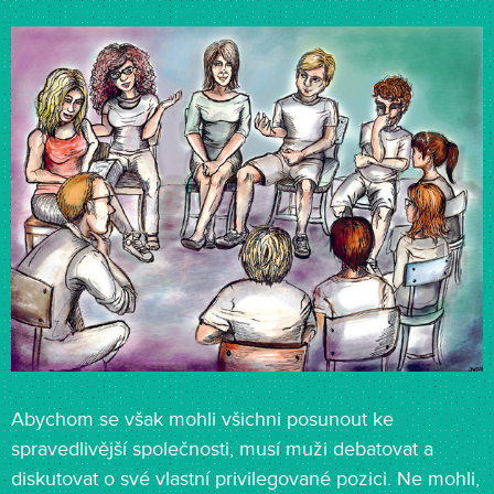
Abychom se však mohli všichni posunout ke
spravedlivější společnosti, musí muži debatovat a
diskutovat o své vlastní privilegované pozici. Ne mohli,