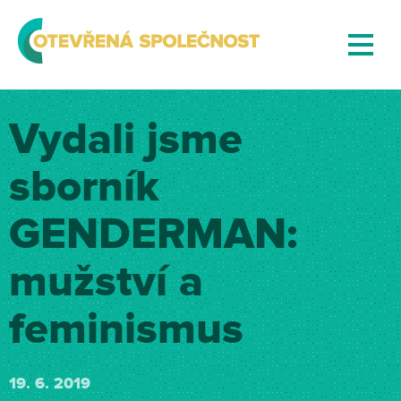
Vydali jsme
sborník
GENDERMAN:
mužství a
feminismus
19. 6. 2019