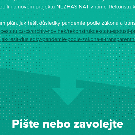
 podílí na novém projektu NEZHASÍNAT v rámci Rekonstruk
kům plán, jak řešit důsledky pandemie podle zákona a tran
cestatu.
cz/cs/archiv-novinek/
rekonstrukce-statu-spousti-
p
jak-resit-
dusledky-pandemie-podle-
zakona-a-transparentn
Pište nebo zavolejte