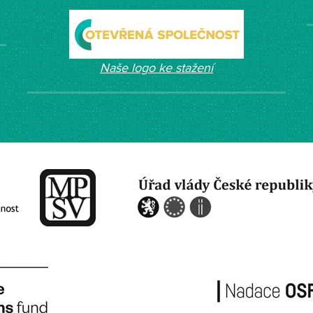
Naše logo ke stažení
​