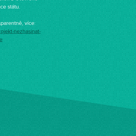
ce státu.
sparentně, více:
rojekt-nezhasinat-
e