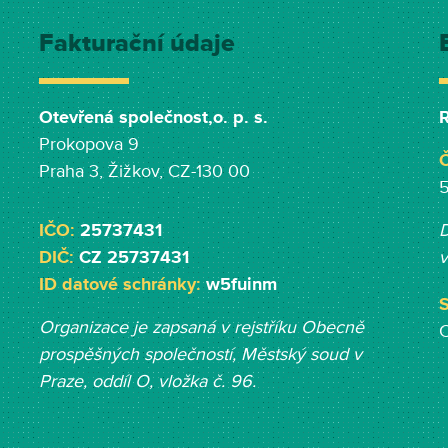
Fakturační údaje
Otevřená společnost,o. p. s.
R
Prokopova 9
Č
Praha 3, Žižkov, CZ-130 00
IČO:
25737431
D
DIČ:
CZ 25737431
v
ID datové schránky:
w5fuinm
S
Organizace je zapsaná v rejstříku Obecně
prospěšných společností, Měst
ský soud v
Praze, oddíl O, vložka č. 96.