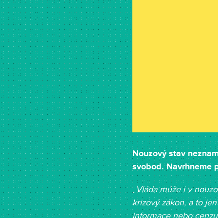
Nouzový stav neznam
svobod. Navrhneme p
„
Vláda může i v nouzo
krizový zákon, a to j
informace nebo cenzuro