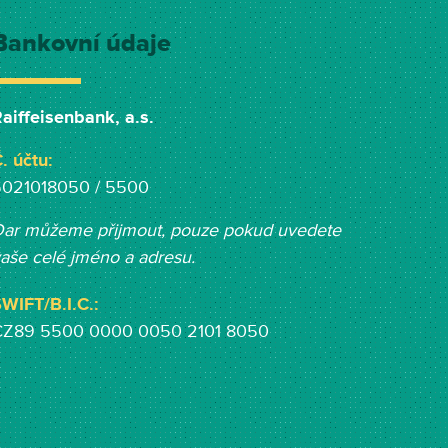
Bankovní údaje
aiffeisenbank, a.s.
. účtu:
5021018050 / 5500
ar můžeme přijmout, pouze pokud uvedete
aše celé jméno a adresu.
WIFT/B.I.C.:
CZ89 5500 0000 0050 2101 8050