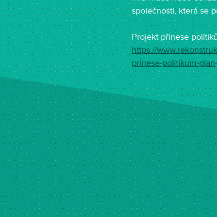
společnosti, která se
Projekt přinese politi
https://www.rekonstruk
prinese-
politikum-plan-