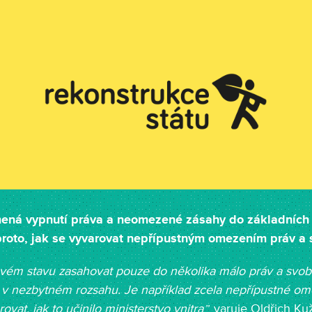
ená vypnutí práva a neomezené zásahy do základních 
roto, jak se vyvarovat nepřípustným omezením práv a
vém stavu zasahovat pouze do několika málo práv a svo
en v nezbytném rozsahu. Je například zcela nepřípustné o
vat, jak to učinilo ministerstvo vnitra
,” varuje Oldřich Ku