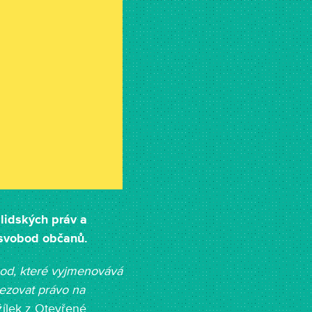
lidských práv a
 svobod občanů.
bod, které vyjmenovává
mezovat právo na
žílek z Otevřené