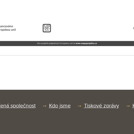
ená společnost
Kdo jsme
Tiskové zprávy