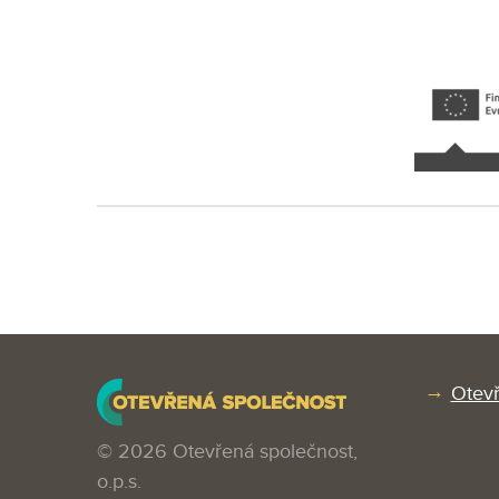
Otevř
© 2026 Otevřená společnost,
o.p.s.