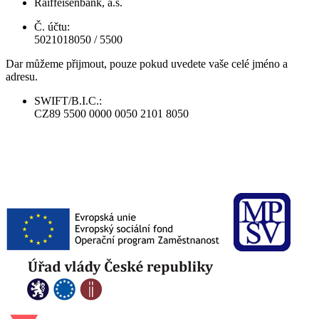
Raiffeisenbank, a.s.
Č. účtu:
5021018050 / 5500
Dar můžeme přijmout, pouze pokud uvedete vaše celé jméno a
adresu.
SWIFT/B.I.C.:
CZ89 5500 0000 0050 2101 8050
​