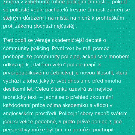
změna v zaběhnuté rutině policejní činnosti – pokud
se policisté vedle pachatelů trestné činnosti zaměří se
stejným důrazem i na místa, na nichž k prohřeškům
proti zákonu dochází nejčastěji.
Třetí oddíl se věnuje akademičtější debatě o
community policing. První text by měl pomoci
pochopit, že community policing, ačkoli se v mnohém
odkazuje k „zlatému věku" policie (např. k
prvorepublikovému četnictvu) je novou filosofií, která
vychází z toho, jaký je svět dnes a ne před mnoha
desítkami let. Celou čítanku uzavírá asi nejvíce
teoretický text – jedná se o přehled zkoumání
každodenní práce očima akademiků a vědců v
anglosaském prostředí. Policejní sbory napříč světem
jsou si velice podobné, a proto právě pohled z jiné
perspektivy může být tím, co pomůže pochopit