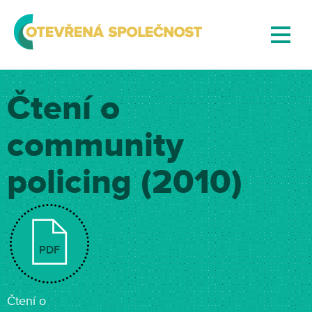
Čtení o
community
policing (2010)
PDF
Čtení o