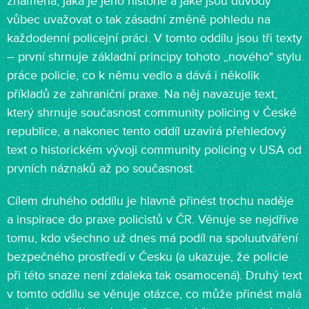
znamená, jaká je jeho historie a jaké jsou důvody
vůbec uvažovat o tak zásadní změně pohledu na
každodenní policejní práci. V tomto oddílu jsou tři texty
– první shrnuje základní principy tohoto „nového" stylu
práce policie, co k němu vedlo a dává i několik
příkladů ze zahraniční praxe. Na něj navazuje text,
který shrnuje současnost community policing v České
republice, a nakonec tento oddíl uzavírá přehledový
text o historickém vývoji community policing v USA od
prvních náznaků až po současnost.
Cílem druhého oddílu je hlavně přinést trochu naděje
a inspirace do praxe policistů v ČR. Věnuje se nejdříve
tomu, kdo všechno už dnes má podíl na spoluutváření
bezpečného prostředí v Česku (a ukazuje, že policie
při této snaze není zdaleka tak osamocená). Druhý text
v tomto oddílu se věnuje otázce, co může přinést malá