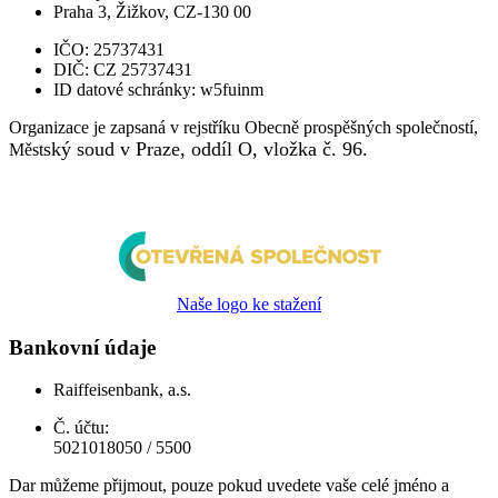
Praha 3, Žižkov, CZ-130 00
IČO:
25737431
DIČ:
CZ 25737431
ID datové schránky:
w5fuinm
Organizace je zapsaná v rejstříku Obecně prospěšných společností,
ský soud v Praze, oddíl O, vložka č. 96.
Měst
Naše logo ke stažení
Bankovní údaje
Raiffeisenbank, a.s.
Č. účtu:
5021018050 / 5500
Dar můžeme přijmout, pouze pokud uvedete vaše celé jméno a