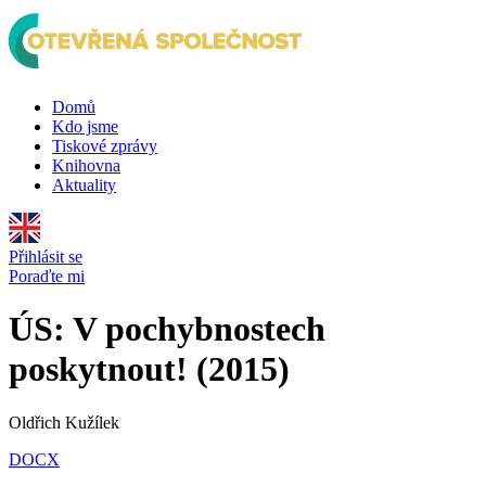
Domů
Kdo jsme
Tiskové zprávy
Knihovna
Aktuality
Přihlásit se
Poraďte mi
ÚS: V pochybnostech
poskytnout! (2015)
Oldřich Kužílek
DOCX