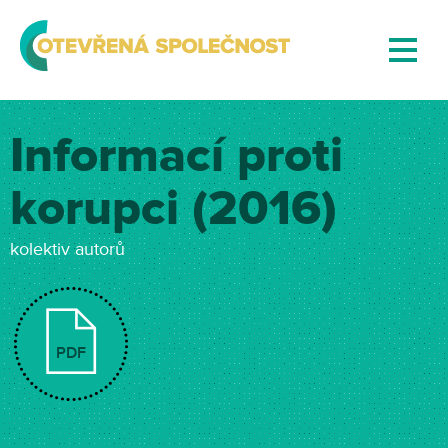
Informací proti
korupci (2016)
kolektiv autorů
PDF