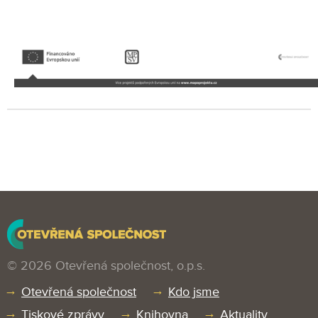
© 2026 Otevřená společnost, o.p.s.
Otevřená společnost
Kdo jsme
Tiskové zprávy
Knihovna
Aktuality