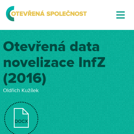
Otevřená data
novelizace InfZ
(2016)
Oldřich Kužílek
DOCX