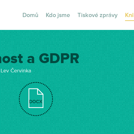
Domů
Kdo jsme
Tiskové zprávy
Kn
nost a GDPR
 Lev Červinka
DOCX