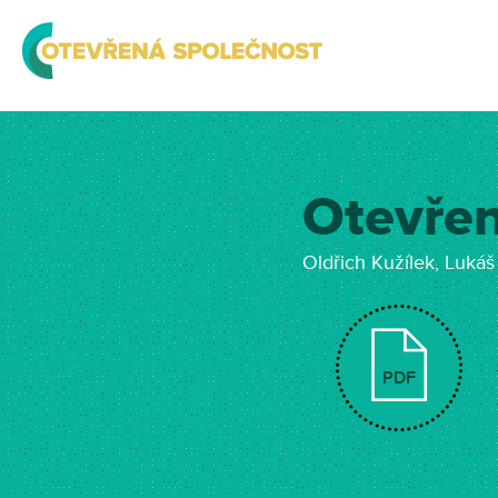
Otevře
Oldřich Kužílek, Lukáš
PDF