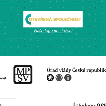
Naše logo ke stažení
​