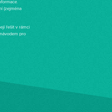
nformace.
ní (zejména
jí řešit v rámci
m návodem pro