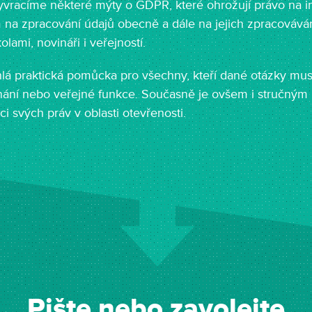
vyvracíme některé mýty o GDPR, které ohrožují právo na i
na zpracování údajů obecně a dále na jejich zpracovává
kolami, novináři i veřejností.
hlá praktická pomůcka pro všechny, kteří dané otázky muse
ání nebo veřejné funkce. Současně je ovšem i stručný
ci svých práv v oblasti otevřenosti.
Pište nebo zavolejte