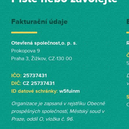
Fakturační údaje
Otevřená společnost,o. p. s.
R
Prokopova 9
Č
Praha 3, Žižkov, CZ-130 00
IČO:
25737431
D
DIČ:
CZ 25737431
v
ID datové schránky:
w5fuinm
S
Organizace je zapsaná v rejstříku Obecně
prospěšných společností, Měst
ský soud v
Praze, oddíl O, vložka č. 96.