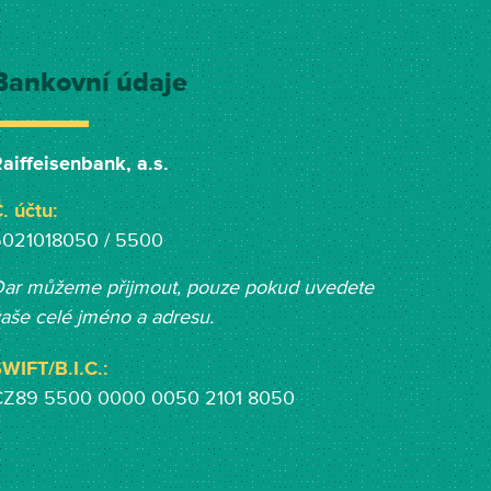
Bankovní údaje
aiffeisenbank, a.s.
. účtu:
5021018050 / 5500
ar můžeme přijmout, pouze pokud uvedete
aše celé jméno a adresu.
WIFT/B.I.C.:
CZ89 5500 0000 0050 2101 8050