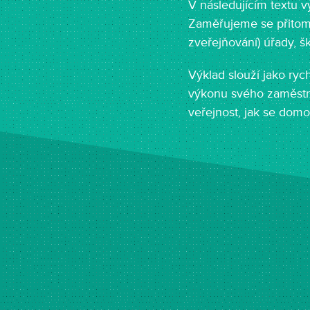
V následujícím textu 
Zaměřujeme se přitom 
zveřejňování) úřady, š
Výklad slouží jako ryc
výkonu svého zaměstn
veřejnost, jak se domo