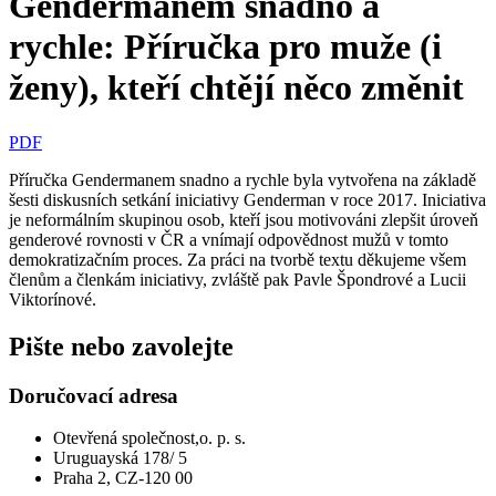
Gendermanem snadno a
rychle: Příručka pro muže (i
ženy), kteří chtějí něco změnit
PDF
Příručka Gendermanem snadno a rychle byla vytvořena na základě
šesti diskusních setkání iniciativy Genderman v roce 2017. Iniciativa
je neformálním skupinou osob, kteří jsou motivováni zlepšit úroveň
genderové rovnosti v ČR a vnímají odpovědnost mužů v tomto
demokratizačním proces. Za práci na tvorbě textu děkujeme všem
členům a členkám iniciativy, zvláště pak Pavle Špondrové a Lucii
Viktorínové.
Pište nebo zavolejte
Doručovací adresa
Otevřená společnost,o. p. s.
Uruguayská 178/ 5
Praha 2, CZ-120 00