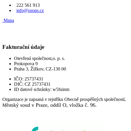
222 561 913
info@osops.cz
Mapa
Fakturační údaje
Otevřená společnost,o. p. s.
Prokopova 9
Praha 3, Žižkov, CZ-130 00
IČO:
25737431
DIČ:
CZ 25737431
ID datové schránky:
w5fuinm
Organizace je zapsaná v rejstříku Obecně prospěšných společností,
ský soud v Praze, oddíl O, vložka č. 96.
Měst