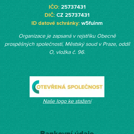
IČO:
25737431
DIČ:
CZ 25737431
ID datové schránky:
w5fuinm
Organizace je zapsaná v rejstříku Obecně
prospěšných společností, Měst
ský soud v Praze, oddíl
O, vložka č. 96.
Naše logo ke stažení
Bankovní údaje