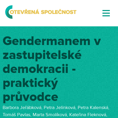
Gendermanem v
zastupitelské
demokracii -
praktický
průvodce
Barbora Jeřábková, Petra Jelínková, Petra Kalenská,
Tomáš Pavlas, Marta Smolíková, Kateřina Fleknová,