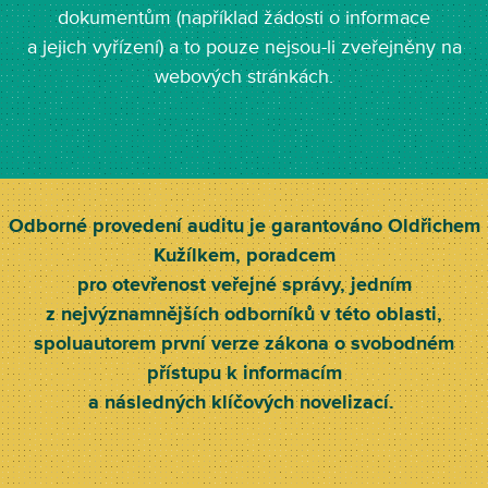
dokumentům (například žádosti o informace
a jejich vyřízení) a to pouze nejsou-li zveřejněny na
webových stránkách.
Odborné provedení auditu je garantováno Oldřichem
Kužílkem, poradcem
pro otevřenost veřejné správy, jedním
z nejvýznamnějších odborníků v této oblasti,
spoluautorem první verze zákona o svobodném
přístupu k informacím
a následných klíčových novelizací.