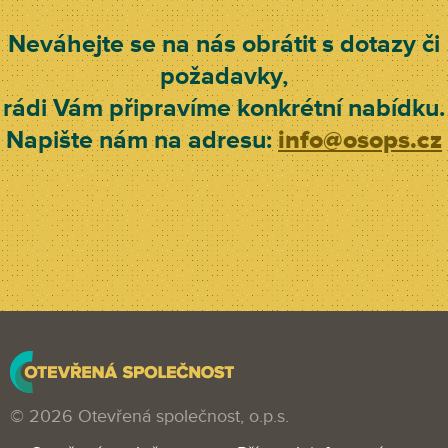
Neváhejte se na nás obrátit s dotazy či
požadavky,
rádi Vám připravíme konkrétní nabídku.
Napište nám na adresu:
info@osops.cz
© 2026 Otevřená společnost, o.p.s.